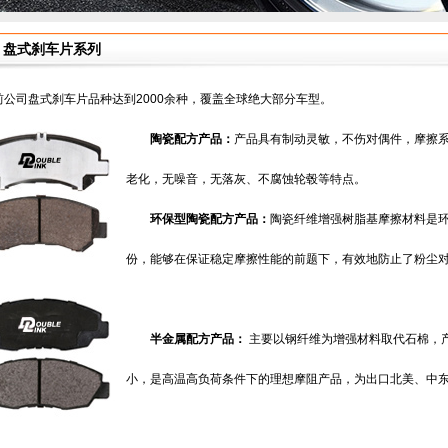
盘式刹车片系列
前公司盘式刹车片品种达到2000余种，覆盖全球绝大部分车型。
陶瓷配方产品：
产品具有制动灵敏，不伤对偶件，摩擦
老化，无噪音，无落灰、不腐蚀轮毂等特点。
环保型陶瓷配方产品：
陶瓷纤维增强树脂基摩擦材料是
份，能够在保证稳定摩擦性能的前题下，有效地防止了粉尘
半金属配方产品：
主要以钢纤维为增强材料取代石棉，
小，是高温高负荷条件下的理想摩阻产品，为出口北美、中